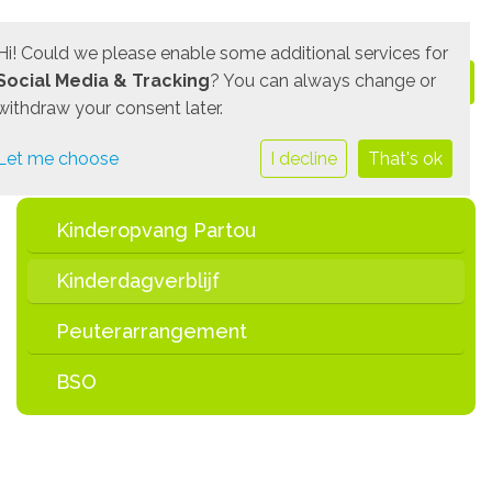
Hi! Could we please enable some additional services for
Social Media & Tracking
? You can always change or
withdraw your consent later.
Let me choose
I decline
That's ok
Kinderopvang Partou
Kinderdagverblijf
Peuterarrangement
BSO