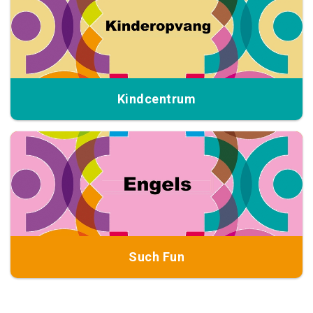
Kindcentrum
Such Fun