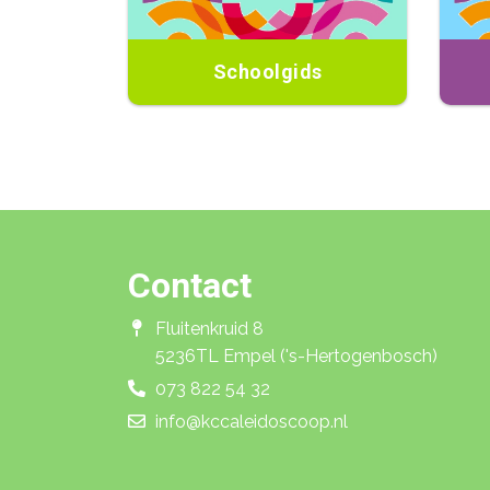
Schoolgids
Contact
Fluitenkruid 8
5236TL Empel ('s-Hertogenbosch)
073 822 54 32
info@kccaleidoscoop.nl