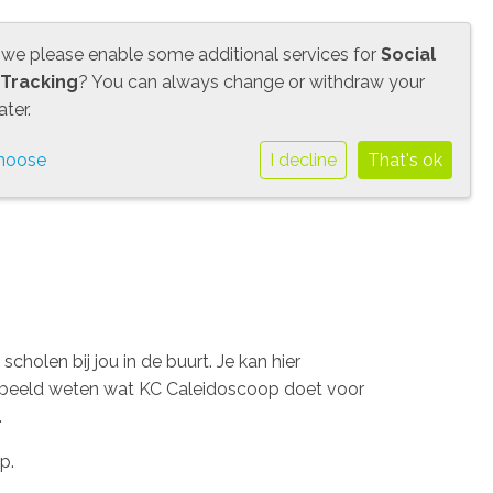
 we please enable some additional services for
Social
ers
Opvang
Praktisch
Contact
 Tracking
? You can always change or withdraw your
ter.
hoose
I decline
That's ok
holen bij jou in de buurt. Je kan hier
oorbeeld weten wat KC Caleidoscoop doet voor
.
p.