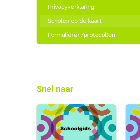
Privacyverklaring
Scholen op de kaart
Formulieren/protocollen
Snel naar