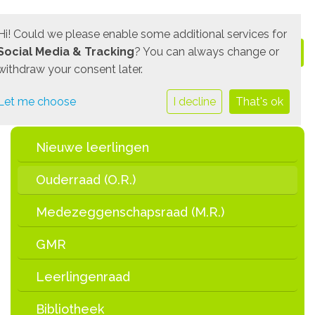
Hi! Could we please enable some additional services for
Social Media & Tracking
? You can always change or
withdraw your consent later.
Let me choose
I decline
That's ok
Nieuwe leerlingen
Ouderraad (O.R.)
Medezeggenschapsraad (M.R.)
GMR
Leerlingenraad
Bibliotheek