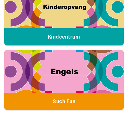
Kindcentrum
Such Fun